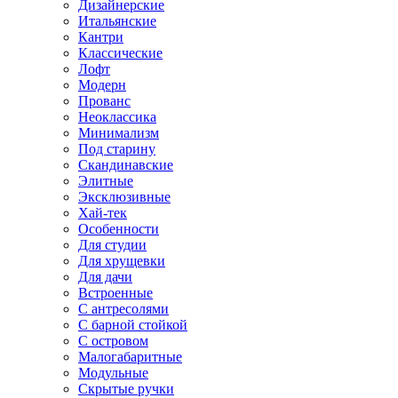
Дизайнерские
Итальянские
Кантри
Классические
Лофт
Модерн
Прованс
Неоклассика
Минимализм
Под старину
Скандинавские
Элитные
Эксклюзивные
Хай-тек
Особенности
Для студии
Для хрущевки
Для дачи
Встроенные
С антресолями
С барной стойкой
С островом
Малогабаритные
Модульные
Скрытые ручки