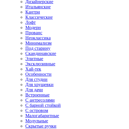
Дизайнерские
Итальянские
Кантри
Классические
Лофт
Модерн
Прованс
Неоклассика
Минимализм
Под старину
Скандинавские
Элитные
Эксклюзивные
Хай-тек
Особенности
Для студии
Для хрущевки
Для дачи
Встроенные
С антресолями
С барной стойкой
С островом
Малогабаритные
Модульные
Скрытые ручки