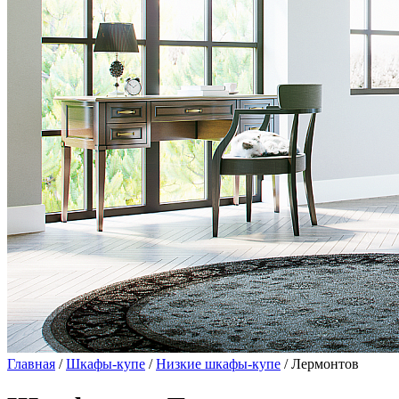
Главная
/
Шкафы-купе
/
Низкие шкафы-купе
/ Лермонтов