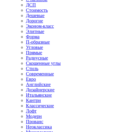
ДСП
Стоимость
Дешевые
Дорогие
Эконом-класс
Элитные
Форма
П-образные
Угловые
Прямые
Радиусные
Скошенные углы
Стиль
Современные
Евро
Английские
Дизайнерские
Итальянские
Кантри
Классические
Лофт
Модерн
Прованс
Неоклассика