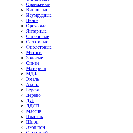
Оранжевые
Вишневые
Изумрудные
Венге
Ореховые
Янтарные
Сиреневые
Салатовые
Фиолетовые
Мятные
Золотые
Синие
Материал
МДФ
Эмаль
Акрил
Береза
Дерево
Дуб
ЛДСП
Массив
Пластик
Шпон
Экошпон
С патиной