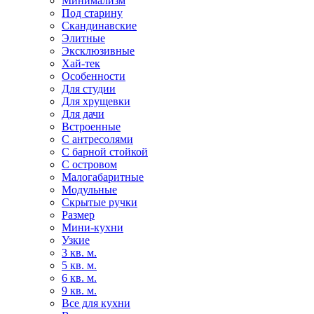
Минимализм
Под старину
Скандинавские
Элитные
Эксклюзивные
Хай-тек
Особенности
Для студии
Для хрущевки
Для дачи
Встроенные
С антресолями
С барной стойкой
С островом
Малогабаритные
Модульные
Скрытые ручки
Размер
Мини-кухни
Узкие
3 кв. м.
5 кв. м.
6 кв. м.
9 кв. м.
Все для кухни