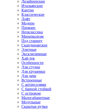
Дизайнерские
Итальянские
Кантри
Классические
Лофт
Модерн
Прованс
Неоклассика
Минимализм
Под старину
Скандинавские
Элитные
Эксклюзивные
Хай-тек
Особенности
Для студии
Для хрущевки
Для дачи
Встроенные
С антресолями
С барной стойкой
С островом
Малогабаритные
Модульные
Скрытые ручки