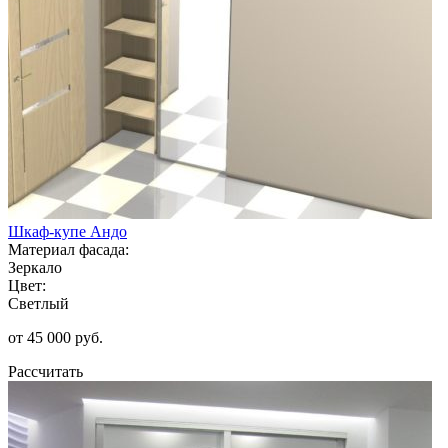
Шкаф-купе Андо
Материал фасада:
Зеркало
Цвет:
Светлый
от 45 000 руб.
Рассчитать