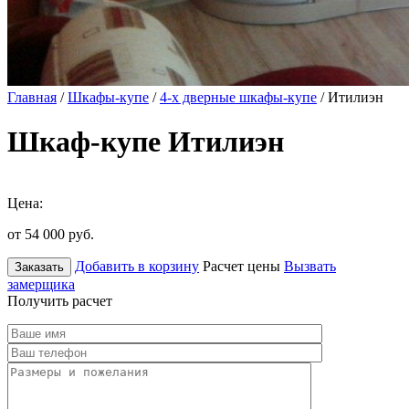
Главная
/
Шкафы-купе
/
4-х дверные шкафы-купе
/ Итилиэн
Шкаф-купе Итилиэн
Цена:
от 54 000
руб.
Добавить в корзину
Расчет цены
Вызвать
Заказать
замерщика
Получить расчет