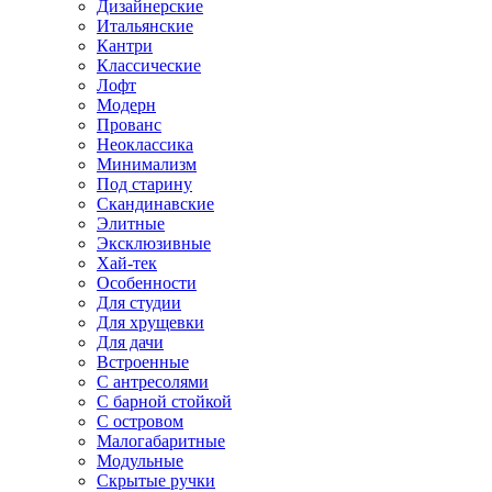
Дизайнерские
Итальянские
Кантри
Классические
Лофт
Модерн
Прованс
Неоклассика
Минимализм
Под старину
Скандинавские
Элитные
Эксклюзивные
Хай-тек
Особенности
Для студии
Для хрущевки
Для дачи
Встроенные
С антресолями
С барной стойкой
С островом
Малогабаритные
Модульные
Скрытые ручки