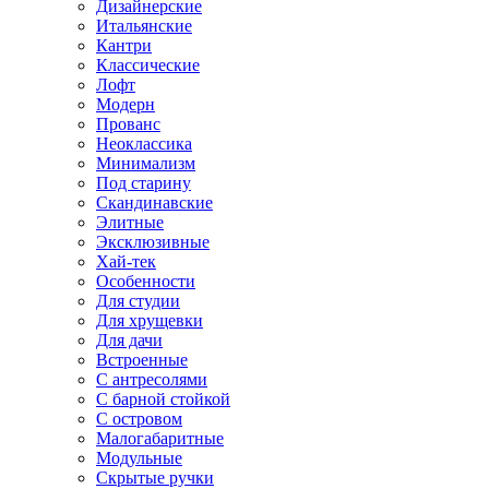
Дизайнерские
Итальянские
Кантри
Классические
Лофт
Модерн
Прованс
Неоклассика
Минимализм
Под старину
Скандинавские
Элитные
Эксклюзивные
Хай-тек
Особенности
Для студии
Для хрущевки
Для дачи
Встроенные
С антресолями
С барной стойкой
С островом
Малогабаритные
Модульные
Скрытые ручки