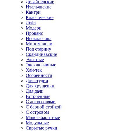
Дизайнерские
Итальянские
Кантри
Классические
Лофт
Модерн
Прованс
Неоклассика
Минимализм
Под старину
Скандинавские
Элитные
Эксклюзивные
Хай-тек
Особенности
Для студии
Для хрущевки
Для дачи
Встроенные
С антресолями
С барной стойкой
С островом
Малогабаритные
Модульные
Скрытые ручки