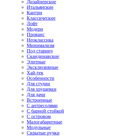
Дизайнерские
Итальянские
Кантри
Классические
Лофт
Модерн
Прованс
Неоклассика
Минимализм
Под старину
Скандинавские
Элитные
Эксклюзивные
Хай-тек
Особенности
Для студии
Для хрущевки
Для дачи
Встроенные
С антресолями
С барной стойкой
С островом
Малогабаритные
Модульные
Скрытые ручки