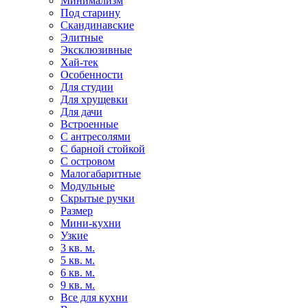
Минимализм
Под старину
Скандинавские
Элитные
Эксклюзивные
Хай-тек
Особенности
Для студии
Для хрущевки
Для дачи
Встроенные
С антресолями
С барной стойкой
С островом
Малогабаритные
Модульные
Скрытые ручки
Размер
Мини-кухни
Узкие
3 кв. м.
5 кв. м.
6 кв. м.
9 кв. м.
Все для кухни