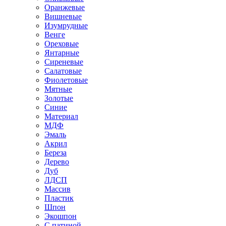
Оранжевые
Вишневые
Изумрудные
Венге
Ореховые
Янтарные
Сиреневые
Салатовые
Фиолетовые
Мятные
Золотые
Синие
Материал
МДФ
Эмаль
Акрил
Береза
Дерево
Дуб
ЛДСП
Массив
Пластик
Шпон
Экошпон
С патиной