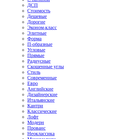
ДСП
Стоимость
Дешевые
Дорогие
Эконом-класс
Элитные
Форма
П-образные
Угловые
Прямые
Радиусные
Скошенные углы
Стиль
Современные
Евро
Английские
Дизайнерские
Итальянские
Кантри
Классические
Лофт
Модерн
Прованс
Неоклассика