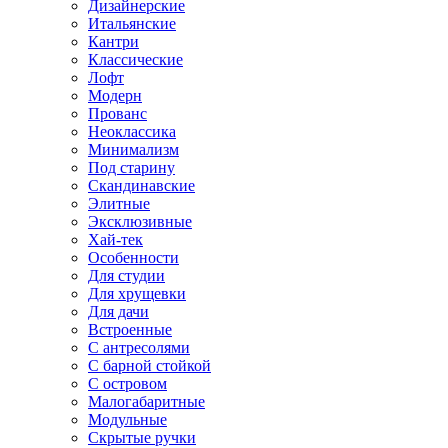
Дизайнерские
Итальянские
Кантри
Классические
Лофт
Модерн
Прованс
Неоклассика
Минимализм
Под старину
Скандинавские
Элитные
Эксклюзивные
Хай-тек
Особенности
Для студии
Для хрущевки
Для дачи
Встроенные
С антресолями
С барной стойкой
С островом
Малогабаритные
Модульные
Скрытые ручки