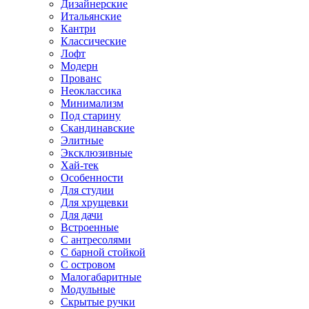
Дизайнерские
Итальянские
Кантри
Классические
Лофт
Модерн
Прованс
Неоклассика
Минимализм
Под старину
Скандинавские
Элитные
Эксклюзивные
Хай-тек
Особенности
Для студии
Для хрущевки
Для дачи
Встроенные
С антресолями
С барной стойкой
С островом
Малогабаритные
Модульные
Скрытые ручки