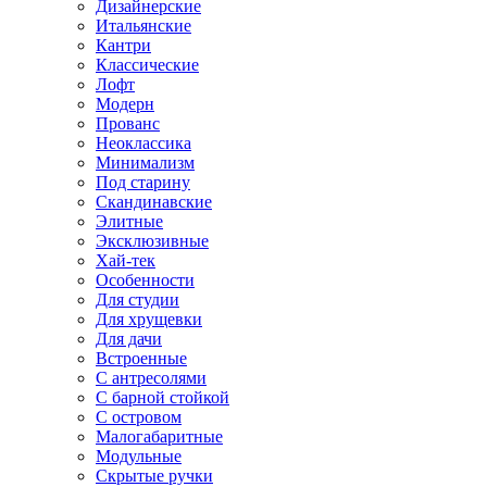
Дизайнерские
Итальянские
Кантри
Классические
Лофт
Модерн
Прованс
Неоклассика
Минимализм
Под старину
Скандинавские
Элитные
Эксклюзивные
Хай-тек
Особенности
Для студии
Для хрущевки
Для дачи
Встроенные
С антресолями
С барной стойкой
С островом
Малогабаритные
Модульные
Скрытые ручки