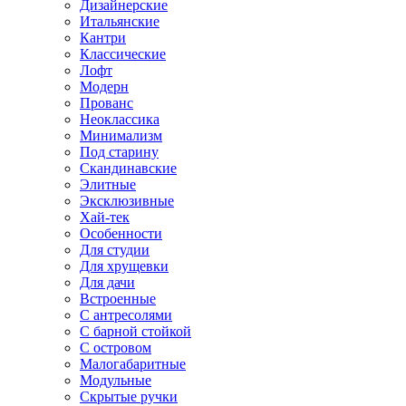
Дизайнерские
Итальянские
Кантри
Классические
Лофт
Модерн
Прованс
Неоклассика
Минимализм
Под старину
Скандинавские
Элитные
Эксклюзивные
Хай-тек
Особенности
Для студии
Для хрущевки
Для дачи
Встроенные
С антресолями
С барной стойкой
С островом
Малогабаритные
Модульные
Скрытые ручки