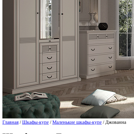
Главная
/
Шкафы-купе
/
Маленькие шкафы-купе
/ Джованна