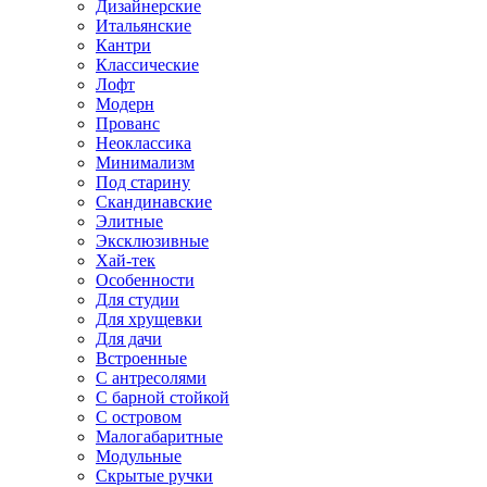
Дизайнерские
Итальянские
Кантри
Классические
Лофт
Модерн
Прованс
Неоклассика
Минимализм
Под старину
Скандинавские
Элитные
Эксклюзивные
Хай-тек
Особенности
Для студии
Для хрущевки
Для дачи
Встроенные
С антресолями
С барной стойкой
С островом
Малогабаритные
Модульные
Скрытые ручки