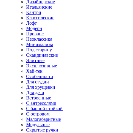
Дизайнерские
Итальянские
Кантри
Классические
Лофт
Модерн
Прованс
Неоклассика
Минимализм
Под старину
Скандинавские
Элитные
Эксклюзивные
Хай-тек
Особенности
Для студии
Для хрущевки
Для дачи
Встроенные
С антресолями
С барной стойкой
С островом
Малогабаритные
Модульные
Скрытые ручки