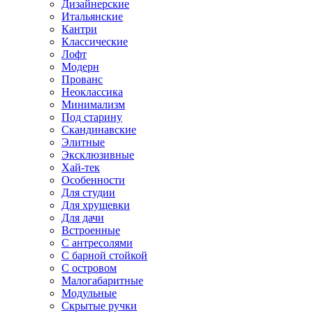
Дизайнерские
Итальянские
Кантри
Классические
Лофт
Модерн
Прованс
Неоклассика
Минимализм
Под старину
Скандинавские
Элитные
Эксклюзивные
Хай-тек
Особенности
Для студии
Для хрущевки
Для дачи
Встроенные
С антресолями
С барной стойкой
С островом
Малогабаритные
Модульные
Скрытые ручки