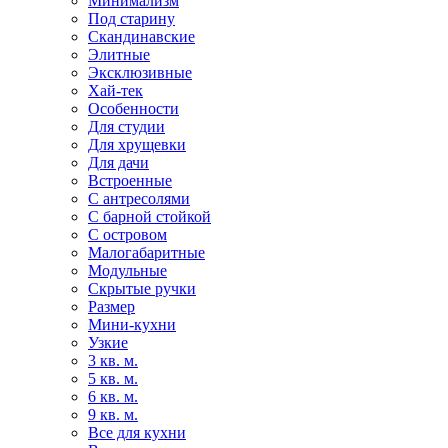
Минимализм
Под старину
Скандинавские
Элитные
Эксклюзивные
Хай-тек
Особенности
Для студии
Для хрущевки
Для дачи
Встроенные
С антресолями
С барной стойкой
С островом
Малогабаритные
Модульные
Скрытые ручки
Размер
Мини-кухни
Узкие
3 кв. м.
5 кв. м.
6 кв. м.
9 кв. м.
Все для кухни