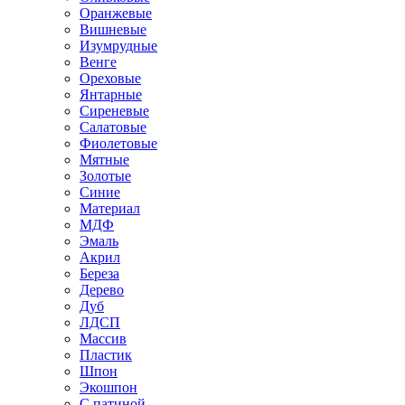
Оранжевые
Вишневые
Изумрудные
Венге
Ореховые
Янтарные
Сиреневые
Салатовые
Фиолетовые
Мятные
Золотые
Синие
Материал
МДФ
Эмаль
Акрил
Береза
Дерево
Дуб
ЛДСП
Массив
Пластик
Шпон
Экошпон
С патиной