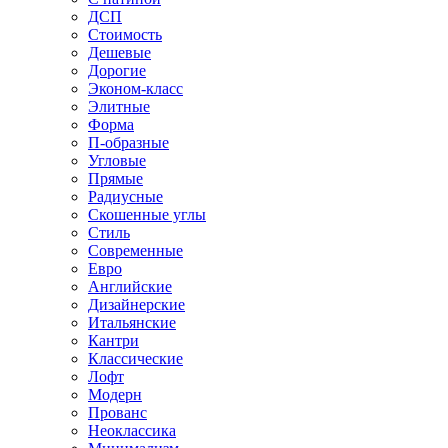
ДСП
Стоимость
Дешевые
Дорогие
Эконом-класс
Элитные
Форма
П-образные
Угловые
Прямые
Радиусные
Скошенные углы
Стиль
Современные
Евро
Английские
Дизайнерские
Итальянские
Кантри
Классические
Лофт
Модерн
Прованс
Неоклассика