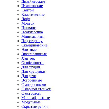
Дизайнерские
Итальянские
Кантри
Классические
Лофт
Модерн
Прованс
Неоклассика
Минимализм
Под старину
Скандинавские
Элитные
Эксклюзивные
Хай-тек
Особенности
Для студии
Для хрущевки
Для дачи
Встроенные
С антресолями
С барной стойкой
С островом
Малогабаритные
Модульные
Скрытые ручки