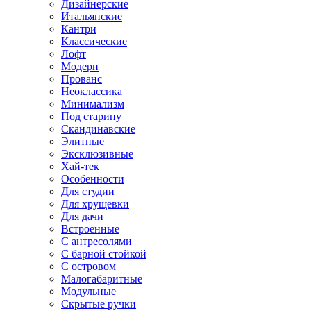
Дизайнерские
Итальянские
Кантри
Классические
Лофт
Модерн
Прованс
Неоклассика
Минимализм
Под старину
Скандинавские
Элитные
Эксклюзивные
Хай-тек
Особенности
Для студии
Для хрущевки
Для дачи
Встроенные
С антресолями
С барной стойкой
С островом
Малогабаритные
Модульные
Скрытые ручки