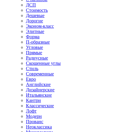
ДСП
Стоимость
Дешевые
Дорогие
Эконом-класс
Элитные
Форма
П-образные
Угловые
Прямые
Радиусные
Скошенные углы
Стиль
Современные
Евро
Английские
Дизайнерские
Итальянские
Кантри
Классические
Лофт
Модерн
Прованс
Неоклассика