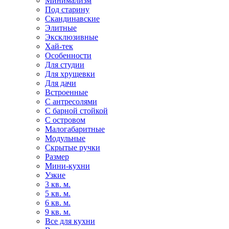
Минимализм
Под старину
Скандинавские
Элитные
Эксклюзивные
Хай-тек
Особенности
Для студии
Для хрущевки
Для дачи
Встроенные
С антресолями
С барной стойкой
С островом
Малогабаритные
Модульные
Скрытые ручки
Размер
Мини-кухни
Узкие
3 кв. м.
5 кв. м.
6 кв. м.
9 кв. м.
Все для кухни