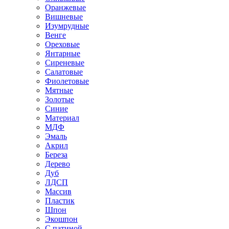
Оранжевые
Вишневые
Изумрудные
Венге
Ореховые
Янтарные
Сиреневые
Салатовые
Фиолетовые
Мятные
Золотые
Синие
Материал
МДФ
Эмаль
Акрил
Береза
Дерево
Дуб
ЛДСП
Массив
Пластик
Шпон
Экошпон
С патиной