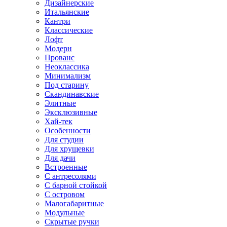
Дизайнерские
Итальянские
Кантри
Классические
Лофт
Модерн
Прованс
Неоклассика
Минимализм
Под старину
Скандинавские
Элитные
Эксклюзивные
Хай-тек
Особенности
Для студии
Для хрущевки
Для дачи
Встроенные
С антресолями
С барной стойкой
С островом
Малогабаритные
Модульные
Скрытые ручки