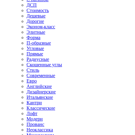
ДСП
Стоимость
Дешевые
Дорогие
Эконом-класс
Элитные
Форма
П-образные
Угловые
Прямые
Радиусные
Скошенные углы
Стиль
Современные
Евро
Английские
Дизайнерские
Итальянские
Кантри
Классические
Лофт
Модерн
Прованс
Неоклассика