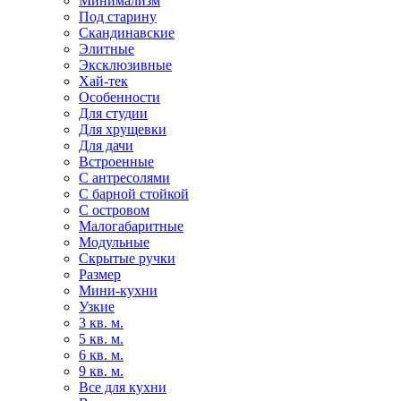
Минимализм
Под старину
Скандинавские
Элитные
Эксклюзивные
Хай-тек
Особенности
Для студии
Для хрущевки
Для дачи
Встроенные
С антресолями
С барной стойкой
С островом
Малогабаритные
Модульные
Скрытые ручки
Размер
Мини-кухни
Узкие
3 кв. м.
5 кв. м.
6 кв. м.
9 кв. м.
Все для кухни