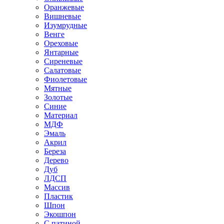
Оранжевые
Вишневые
Изумрудные
Венге
Ореховые
Янтарные
Сиреневые
Салатовые
Фиолетовые
Мятные
Золотые
Синие
Материал
МДФ
Эмаль
Акрил
Береза
Дерево
Дуб
ЛДСП
Массив
Пластик
Шпон
Экошпон
С патиной