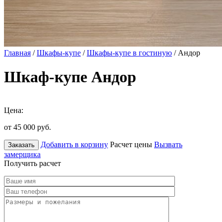
Главная
/
Шкафы-купе
/
Шкафы-купе в гостиную
/ Андор
Шкаф-купе Андор
Цена:
от 45 000
руб.
Добавить в корзину
Расчет цены
Вызвать
Заказать
замерщика
Получить расчет