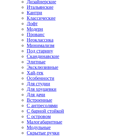
Дизайнерские
Итальянские
Кантри
Классические
Лофт
Модерн
Прованс
Неоклассика
Минимализм
Под старину
Скандинавские
Элитные
Эксклюзивные
Хай-тек
Особенности
Для студии
Для хрущевки
Для дачи
Встроенные
С антресолями
С барной стойкой
С островом
Малогабаритные
Модульные
Скрытые ручки