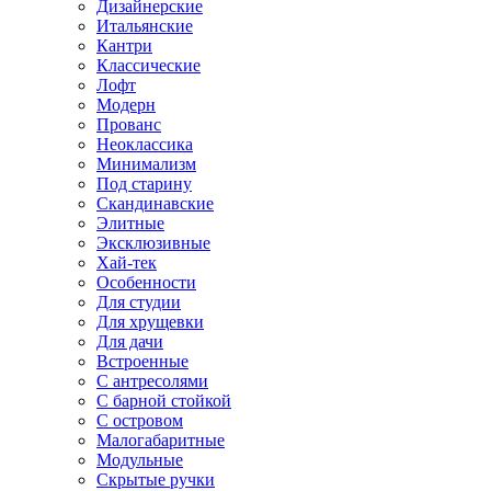
Дизайнерские
Итальянские
Кантри
Классические
Лофт
Модерн
Прованс
Неоклассика
Минимализм
Под старину
Скандинавские
Элитные
Эксклюзивные
Хай-тек
Особенности
Для студии
Для хрущевки
Для дачи
Встроенные
С антресолями
С барной стойкой
С островом
Малогабаритные
Модульные
Скрытые ручки