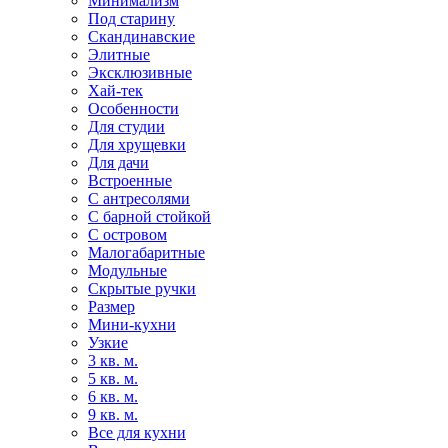
Минимализм
Под старину
Скандинавские
Элитные
Эксклюзивные
Хай-тек
Особенности
Для студии
Для хрущевки
Для дачи
Встроенные
С антресолями
С барной стойкой
С островом
Малогабаритные
Модульные
Скрытые ручки
Размер
Мини-кухни
Узкие
3 кв. м.
5 кв. м.
6 кв. м.
9 кв. м.
Все для кухни