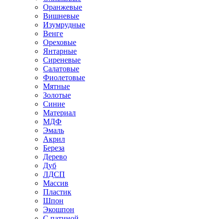
Оранжевые
Вишневые
Изумрудные
Венге
Ореховые
Янтарные
Сиреневые
Салатовые
Фиолетовые
Мятные
Золотые
Синие
Материал
МДФ
Эмаль
Акрил
Береза
Дерево
Дуб
ЛДСП
Массив
Пластик
Шпон
Экошпон
С патиной