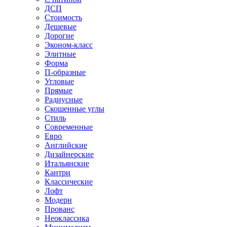
ДСП
Стоимость
Дешевые
Дорогие
Эконом-класс
Элитные
Форма
П-образные
Угловые
Прямые
Радиусные
Скошенные углы
Стиль
Современные
Евро
Английские
Дизайнерские
Итальянские
Кантри
Классические
Лофт
Модерн
Прованс
Неоклассика