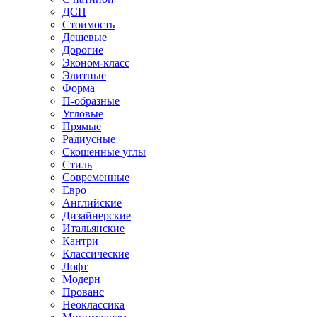
ДСП
Стоимость
Дешевые
Дорогие
Эконом-класс
Элитные
Форма
П-образные
Угловые
Прямые
Радиусные
Скошенные углы
Стиль
Современные
Евро
Английские
Дизайнерские
Итальянские
Кантри
Классические
Лофт
Модерн
Прованс
Неоклассика