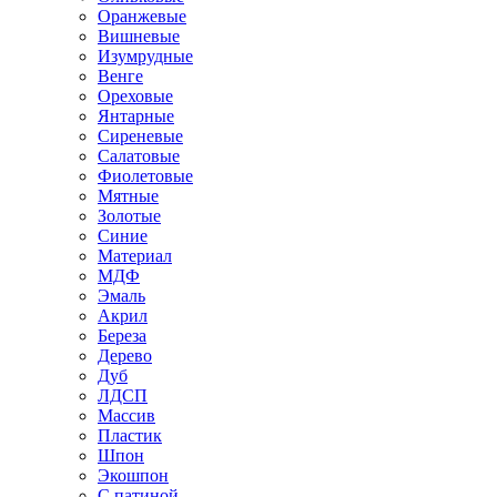
Оранжевые
Вишневые
Изумрудные
Венге
Ореховые
Янтарные
Сиреневые
Салатовые
Фиолетовые
Мятные
Золотые
Синие
Материал
МДФ
Эмаль
Акрил
Береза
Дерево
Дуб
ЛДСП
Массив
Пластик
Шпон
Экошпон
С патиной