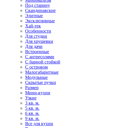
Минимализм
Под старину
Скандинавские
Элитные
Эксклюзивные
Хай-тек
Особенности
Для студии
Для хрущевки
Для дачи
Встроенные
С антресолями
С барной стойкой
С островом
Малогабаритные
Модульные
Скрытые ручки
Размер
Мини-кухни
Узкие
3 кв. м.
5 кв. м.
6 кв. м.
9 кв. м.
Все для кухни