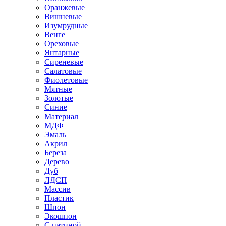
Оранжевые
Вишневые
Изумрудные
Венге
Ореховые
Янтарные
Сиреневые
Салатовые
Фиолетовые
Мятные
Золотые
Синие
Материал
МДФ
Эмаль
Акрил
Береза
Дерево
Дуб
ЛДСП
Массив
Пластик
Шпон
Экошпон
С патиной