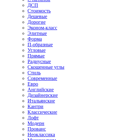
ДСП
Стоимость
Дешевые
Дорогие
Эконом-класс
Элитные
Форма
П-образные
Угловые
Прямые
Радиусные
Скошенные углы
Стиль
Современные
Евро
Английские
Дизайнерские
Итальянские
Кантри
Классические
Лофт
Модерн
Прованс
Неоклассика