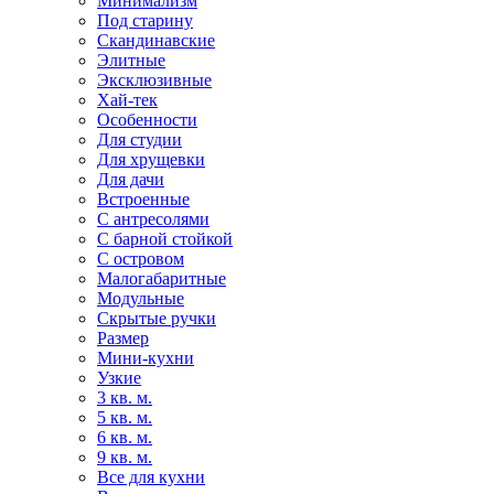
Минимализм
Под старину
Скандинавские
Элитные
Эксклюзивные
Хай-тек
Особенности
Для студии
Для хрущевки
Для дачи
Встроенные
С антресолями
С барной стойкой
С островом
Малогабаритные
Модульные
Скрытые ручки
Размер
Мини-кухни
Узкие
3 кв. м.
5 кв. м.
6 кв. м.
9 кв. м.
Все для кухни