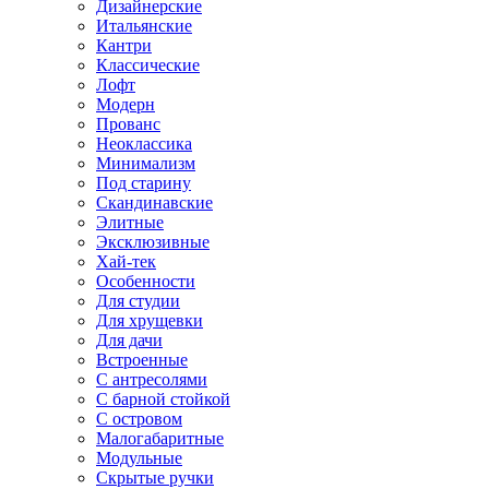
Дизайнерские
Итальянские
Кантри
Классические
Лофт
Модерн
Прованс
Неоклассика
Минимализм
Под старину
Скандинавские
Элитные
Эксклюзивные
Хай-тек
Особенности
Для студии
Для хрущевки
Для дачи
Встроенные
С антресолями
С барной стойкой
С островом
Малогабаритные
Модульные
Скрытые ручки