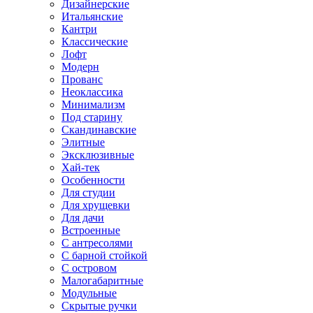
Дизайнерские
Итальянские
Кантри
Классические
Лофт
Модерн
Прованс
Неоклассика
Минимализм
Под старину
Скандинавские
Элитные
Эксклюзивные
Хай-тек
Особенности
Для студии
Для хрущевки
Для дачи
Встроенные
С антресолями
С барной стойкой
С островом
Малогабаритные
Модульные
Скрытые ручки