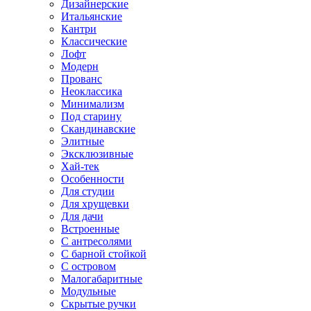
Дизайнерские
Итальянские
Кантри
Классические
Лофт
Модерн
Прованс
Неоклассика
Минимализм
Под старину
Скандинавские
Элитные
Эксклюзивные
Хай-тек
Особенности
Для студии
Для хрущевки
Для дачи
Встроенные
С антресолями
С барной стойкой
С островом
Малогабаритные
Модульные
Скрытые ручки