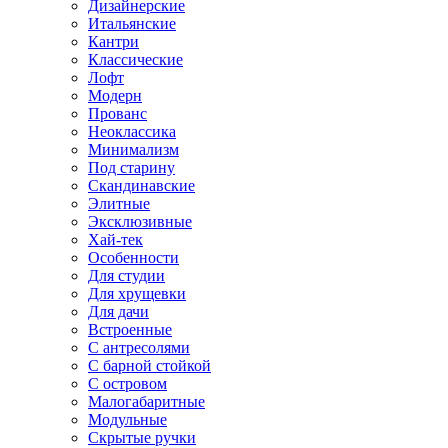
Дизайнерские
Итальянские
Кантри
Классические
Лофт
Модерн
Прованс
Неоклассика
Минимализм
Под старину
Скандинавские
Элитные
Эксклюзивные
Хай-тек
Особенности
Для студии
Для хрущевки
Для дачи
Встроенные
С антресолями
С барной стойкой
С островом
Малогабаритные
Модульные
Скрытые ручки