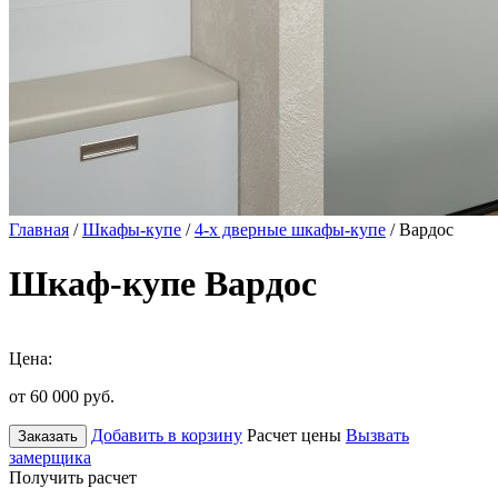
Главная
/
Шкафы-купе
/
4-х дверные шкафы-купе
/ Вардос
Шкаф-купе Вардос
Цена:
от 60 000
руб.
Добавить в корзину
Расчет цены
Вызвать
Заказать
замерщика
Получить расчет