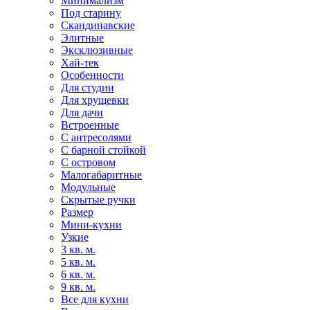
Минимализм
Под старину
Скандинавские
Элитные
Эксклюзивные
Хай-тек
Особенности
Для студии
Для хрущевки
Для дачи
Встроенные
С антресолями
С барной стойкой
С островом
Малогабаритные
Модульные
Скрытые ручки
Размер
Мини-кухни
Узкие
3 кв. м.
5 кв. м.
6 кв. м.
9 кв. м.
Все для кухни