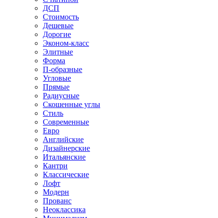
ДСП
Стоимость
Дешевые
Дорогие
Эконом-класс
Элитные
Форма
П-образные
Угловые
Прямые
Радиусные
Скошенные углы
Стиль
Современные
Евро
Английские
Дизайнерские
Итальянские
Кантри
Классические
Лофт
Модерн
Прованс
Неоклассика