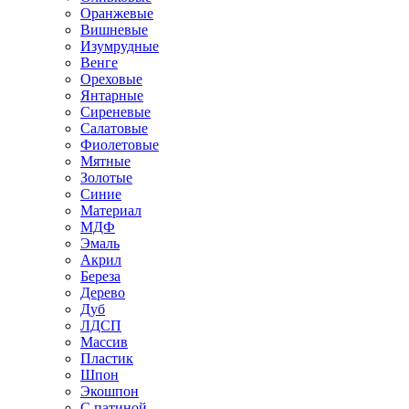
Оранжевые
Вишневые
Изумрудные
Венге
Ореховые
Янтарные
Сиреневые
Салатовые
Фиолетовые
Мятные
Золотые
Синие
Материал
МДФ
Эмаль
Акрил
Береза
Дерево
Дуб
ЛДСП
Массив
Пластик
Шпон
Экошпон
С патиной