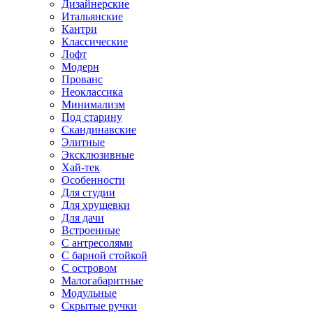
Дизайнерские
Итальянские
Кантри
Классические
Лофт
Модерн
Прованс
Неоклассика
Минимализм
Под старину
Скандинавские
Элитные
Эксклюзивные
Хай-тек
Особенности
Для студии
Для хрущевки
Для дачи
Встроенные
С антресолями
С барной стойкой
С островом
Малогабаритные
Модульные
Скрытые ручки