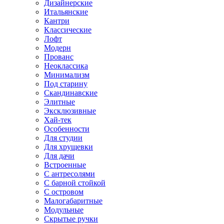
Дизайнерские
Итальянские
Кантри
Классические
Лофт
Модерн
Прованс
Неоклассика
Минимализм
Под старину
Скандинавские
Элитные
Эксклюзивные
Хай-тек
Особенности
Для студии
Для хрущевки
Для дачи
Встроенные
С антресолями
С барной стойкой
С островом
Малогабаритные
Модульные
Скрытые ручки