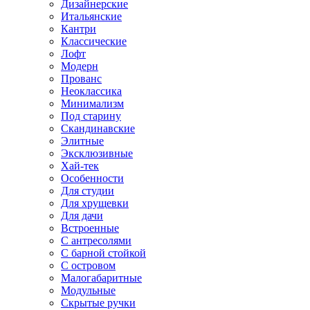
Дизайнерские
Итальянские
Кантри
Классические
Лофт
Модерн
Прованс
Неоклассика
Минимализм
Под старину
Скандинавские
Элитные
Эксклюзивные
Хай-тек
Особенности
Для студии
Для хрущевки
Для дачи
Встроенные
С антресолями
С барной стойкой
С островом
Малогабаритные
Модульные
Скрытые ручки