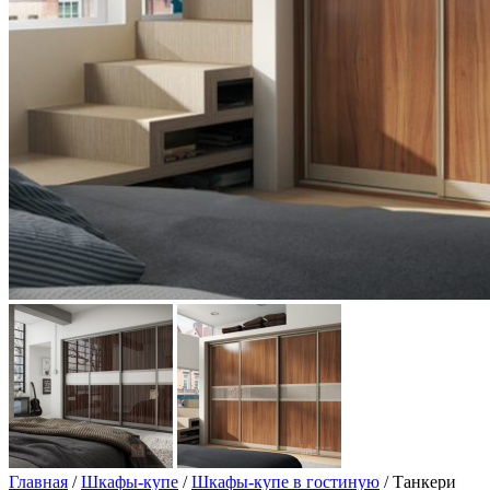
Главная
/
Шкафы-купе
/
Шкафы-купе в гостиную
/ Танкери