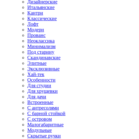
Дизайнерские
Итальянские
Кантри
Классические
Лофт
Модерн
Прованс
Неоклассика
Минимализм
Под старину
Скандинавские
Элитные
Эксклюзивные
Хай-тек
Особенности
Для студии
Для хрущевки
Для дачи
Встроенные
С антресолями
С барной стойкой
С островом
Малогабаритные
Модульные
Скрытые ручки