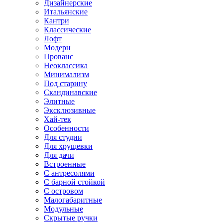
Дизайнерские
Итальянские
Кантри
Классические
Лофт
Модерн
Прованс
Неоклассика
Минимализм
Под старину
Скандинавские
Элитные
Эксклюзивные
Хай-тек
Особенности
Для студии
Для хрущевки
Для дачи
Встроенные
С антресолями
С барной стойкой
С островом
Малогабаритные
Модульные
Скрытые ручки