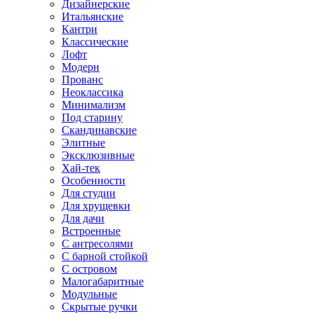
Дизайнерские
Итальянские
Кантри
Классические
Лофт
Модерн
Прованс
Неоклассика
Минимализм
Под старину
Скандинавские
Элитные
Эксклюзивные
Хай-тек
Особенности
Для студии
Для хрущевки
Для дачи
Встроенные
С антресолями
С барной стойкой
С островом
Малогабаритные
Модульные
Скрытые ручки