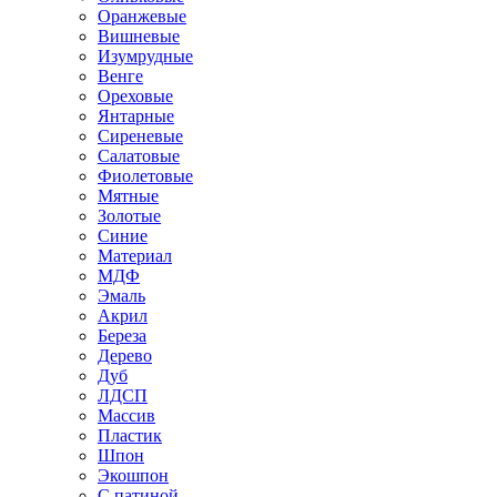
Оранжевые
Вишневые
Изумрудные
Венге
Ореховые
Янтарные
Сиреневые
Салатовые
Фиолетовые
Мятные
Золотые
Синие
Материал
МДФ
Эмаль
Акрил
Береза
Дерево
Дуб
ЛДСП
Массив
Пластик
Шпон
Экошпон
С патиной