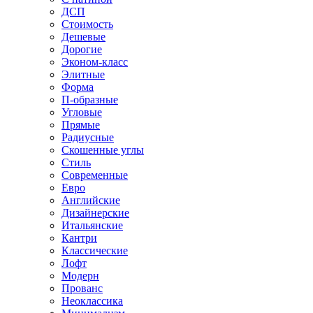
ДСП
Стоимость
Дешевые
Дорогие
Эконом-класс
Элитные
Форма
П-образные
Угловые
Прямые
Радиусные
Скошенные углы
Стиль
Современные
Евро
Английские
Дизайнерские
Итальянские
Кантри
Классические
Лофт
Модерн
Прованс
Неоклассика