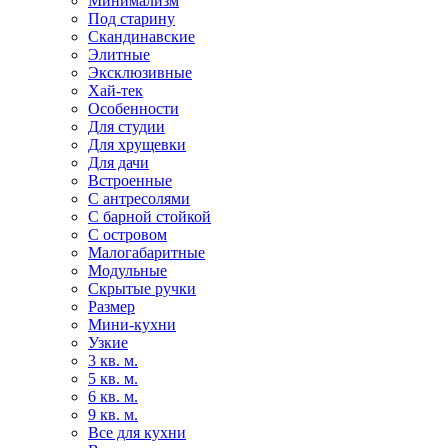
Минимализм
Под старину
Скандинавские
Элитные
Эксклюзивные
Хай-тек
Особенности
Для студии
Для хрущевки
Для дачи
Встроенные
С антресолями
С барной стойкой
С островом
Малогабаритные
Модульные
Скрытые ручки
Размер
Мини-кухни
Узкие
3 кв. м.
5 кв. м.
6 кв. м.
9 кв. м.
Все для кухни