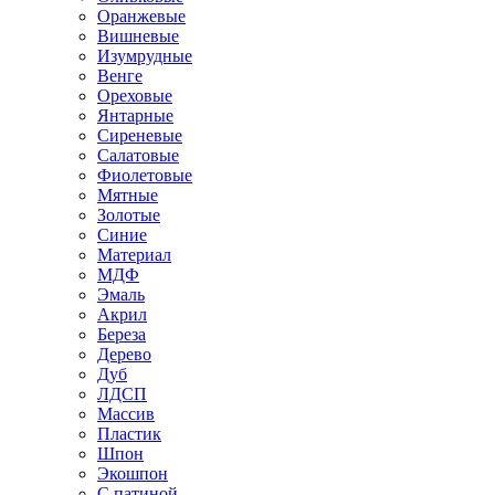
Оранжевые
Вишневые
Изумрудные
Венге
Ореховые
Янтарные
Сиреневые
Салатовые
Фиолетовые
Мятные
Золотые
Синие
Материал
МДФ
Эмаль
Акрил
Береза
Дерево
Дуб
ЛДСП
Массив
Пластик
Шпон
Экошпон
С патиной