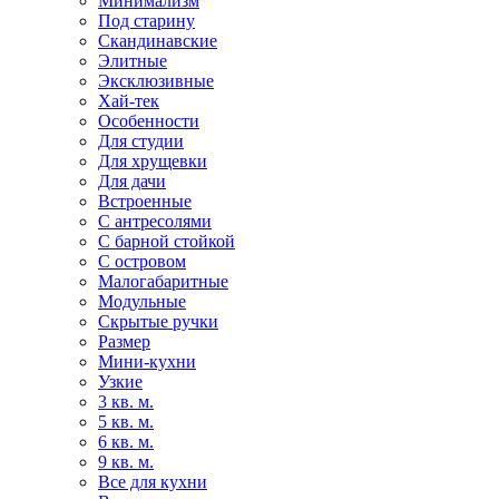
Минимализм
Под старину
Скандинавские
Элитные
Эксклюзивные
Хай-тек
Особенности
Для студии
Для хрущевки
Для дачи
Встроенные
С антресолями
С барной стойкой
С островом
Малогабаритные
Модульные
Скрытые ручки
Размер
Мини-кухни
Узкие
3 кв. м.
5 кв. м.
6 кв. м.
9 кв. м.
Все для кухни