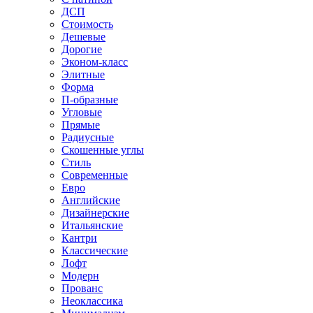
ДСП
Стоимость
Дешевые
Дорогие
Эконом-класс
Элитные
Форма
П-образные
Угловые
Прямые
Радиусные
Скошенные углы
Стиль
Современные
Евро
Английские
Дизайнерские
Итальянские
Кантри
Классические
Лофт
Модерн
Прованс
Неоклассика