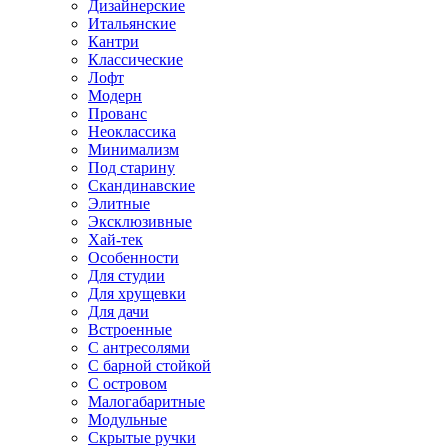
Дизайнерские
Итальянские
Кантри
Классические
Лофт
Модерн
Прованс
Неоклассика
Минимализм
Под старину
Скандинавские
Элитные
Эксклюзивные
Хай-тек
Особенности
Для студии
Для хрущевки
Для дачи
Встроенные
С антресолями
С барной стойкой
С островом
Малогабаритные
Модульные
Скрытые ручки