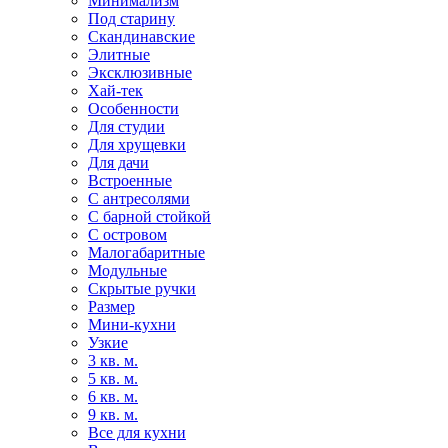
Минимализм
Под старину
Скандинавские
Элитные
Эксклюзивные
Хай-тек
Особенности
Для студии
Для хрущевки
Для дачи
Встроенные
С антресолями
С барной стойкой
С островом
Малогабаритные
Модульные
Скрытые ручки
Размер
Мини-кухни
Узкие
3 кв. м.
5 кв. м.
6 кв. м.
9 кв. м.
Все для кухни