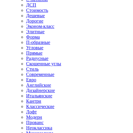
ДСП
Стоимость
Дешевые
Дорогие
Эконом-класс
Элитные
Форма
П-образные
Угловые
Прямые
Радиусные
Скошенные углы
Стиль
Современные
Евро
Английские
Дизайнерские
Итальянские
Кантри
Классические
Лофт
Модерн
Прованс
Неоклассика