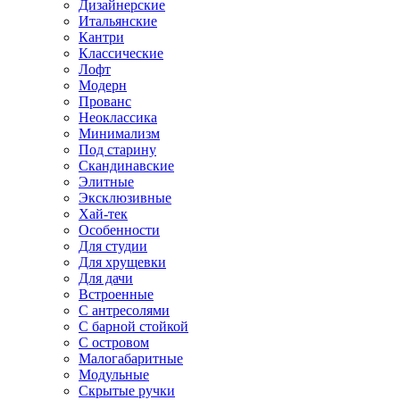
Дизайнерские
Итальянские
Кантри
Классические
Лофт
Модерн
Прованс
Неоклассика
Минимализм
Под старину
Скандинавские
Элитные
Эксклюзивные
Хай-тек
Особенности
Для студии
Для хрущевки
Для дачи
Встроенные
С антресолями
С барной стойкой
С островом
Малогабаритные
Модульные
Скрытые ручки