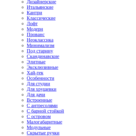
Дизайнерские
Итальянские
Кантри
Классические
Лофт
Модерн
Прованс
Неоклассика
Минимализм
Под старину
Скандинавские
Элитные
Эксклюзивные
Хай-тек
Особенности
Для студии
Для хрущевки
Для дачи
Встроенные
С антресолями
С барной стойкой
С островом
Малогабаритные
Модульные
Скрытые ручки