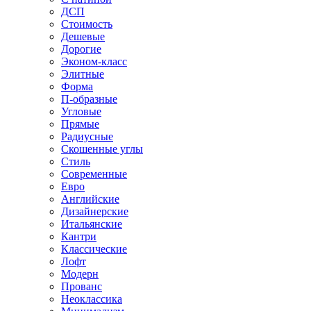
ДСП
Стоимость
Дешевые
Дорогие
Эконом-класс
Элитные
Форма
П-образные
Угловые
Прямые
Радиусные
Скошенные углы
Стиль
Современные
Евро
Английские
Дизайнерские
Итальянские
Кантри
Классические
Лофт
Модерн
Прованс
Неоклассика