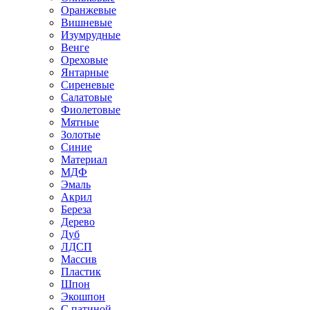
Оранжевые
Вишневые
Изумрудные
Венге
Ореховые
Янтарные
Сиреневые
Салатовые
Фиолетовые
Мятные
Золотые
Синие
Материал
МДФ
Эмаль
Акрил
Береза
Дерево
Дуб
ЛДСП
Массив
Пластик
Шпон
Экошпон
С патиной