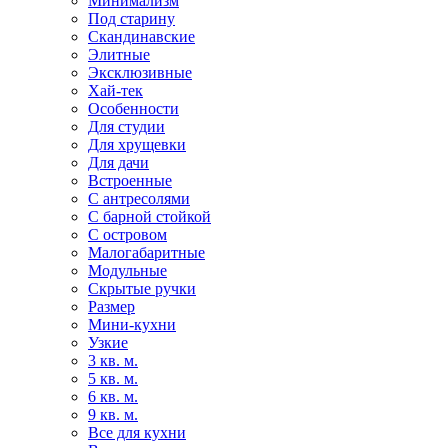
Минимализм
Под старину
Скандинавские
Элитные
Эксклюзивные
Хай-тек
Особенности
Для студии
Для хрущевки
Для дачи
Встроенные
С антресолями
С барной стойкой
С островом
Малогабаритные
Модульные
Скрытые ручки
Размер
Мини-кухни
Узкие
3 кв. м.
5 кв. м.
6 кв. м.
9 кв. м.
Все для кухни