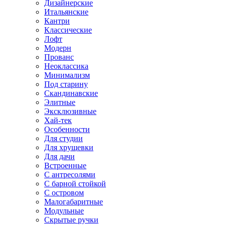
Дизайнерские
Итальянские
Кантри
Классические
Лофт
Модерн
Прованс
Неоклассика
Минимализм
Под старину
Скандинавские
Элитные
Эксклюзивные
Хай-тек
Особенности
Для студии
Для хрущевки
Для дачи
Встроенные
С антресолями
С барной стойкой
С островом
Малогабаритные
Модульные
Скрытые ручки