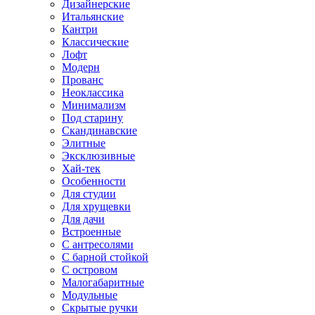
Дизайнерские
Итальянские
Кантри
Классические
Лофт
Модерн
Прованс
Неоклассика
Минимализм
Под старину
Скандинавские
Элитные
Эксклюзивные
Хай-тек
Особенности
Для студии
Для хрущевки
Для дачи
Встроенные
С антресолями
С барной стойкой
С островом
Малогабаритные
Модульные
Скрытые ручки