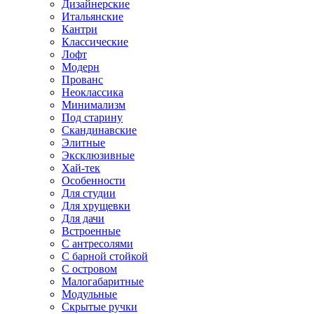
Дизайнерские
Итальянские
Кантри
Классические
Лофт
Модерн
Прованс
Неоклассика
Минимализм
Под старину
Скандинавские
Элитные
Эксклюзивные
Хай-тек
Особенности
Для студии
Для хрущевки
Для дачи
Встроенные
С антресолями
С барной стойкой
С островом
Малогабаритные
Модульные
Скрытые ручки