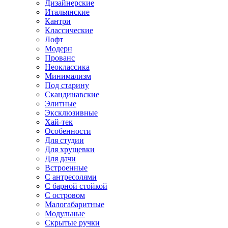
Дизайнерские
Итальянские
Кантри
Классические
Лофт
Модерн
Прованс
Неоклассика
Минимализм
Под старину
Скандинавские
Элитные
Эксклюзивные
Хай-тек
Особенности
Для студии
Для хрущевки
Для дачи
Встроенные
С антресолями
С барной стойкой
С островом
Малогабаритные
Модульные
Скрытые ручки