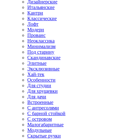
Дизайнерские
Итальянские
Кантри
Классические
Лофт
Модерн
Прованс
Неоклассика
Минимализм
Под старину
Скандинавские
Элитные
Эксклюзивные
Хай-тек
Особенности
Для студии
Для хрущевки
Для дачи
Встроенные
С антресолями
С барной стойкой
С островом
Малогабаритные
Модульные
Скрытые ручки